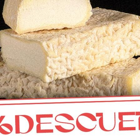
CONTACTO
Mercado municipal de Abastos
de Fuente Obejuna, Córdoba
info@calaveruelaqueseria.com