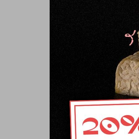
Mantequilla
16,87
€