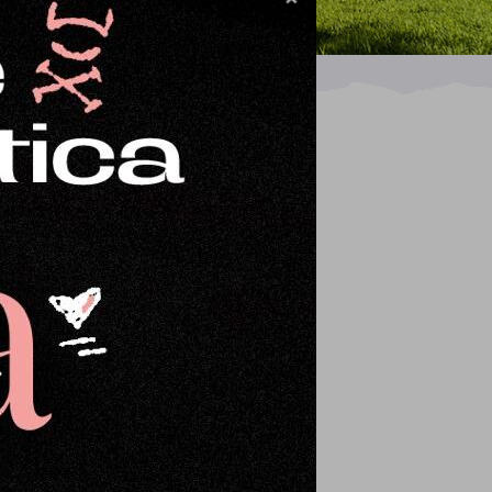
uy diferente a lo que estamos
de Parque Natural bahía de
 recetas de cocina o repostería.