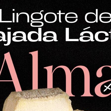
Mostrar
12 productos
Mantequilla
16,87
€
Mantequilla tradicional de oveja (500 g), de sabor m
acostumbrados. Ligeramente salada con flor de sal 
Cádiz. Un placer para untar en el pan o para usar en