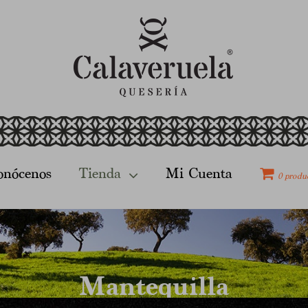
onócenos
Tienda
Mi Cuenta
0 produ
Mantequilla