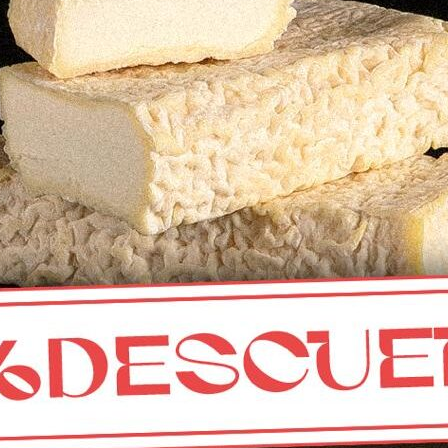
Elaborada/o con leche pasteurizada.
Ficha técnica d
CONTACTO
Mercado municipal de Abastos
de Fuente Obejuna, Córdoba
info@calaveruelaqueseria.com
618 530 555
Horario de atención en el puesto del Mercado: