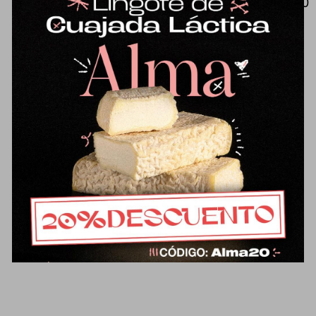
Mantequilla tradicional de oveja (500
g), de sabor muy diferente a lo que
estamos acostumbrados.
Ligeramente salada con flor de sal
de Parque Natural bahía de Cádiz.
Un placer para untar en el pan o
para usar en recetas de cocina o
repostería. Elaborada/o con leche
pasteurizada.
Ficha técnica del
producto