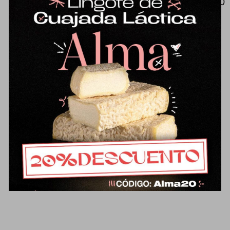
Mantequilla tradicional de oveja (500
g), de sabor muy diferente a lo que
estamos acostumbrados.
Ligeramente salada con flor de sal
de Parque Natural bahía de Cádiz.
Un placer para untar en el pan o
para usar en recetas de cocina o
repostería. Elaborada/o con leche
pasteurizada.
Ficha técnica del
producto