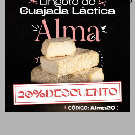
Mantequilla tradicional de oveja (500
g), de sabor muy diferente a lo que
estamos acostumbrados.
Ligeramente salada con flor de sal
de Parque Natural bahía de Cádiz.
Un placer para untar en el pan o
para usar en recetas de cocina o
repostería. Elaborada/o con leche
pasteurizada.
Ficha técnica del
producto