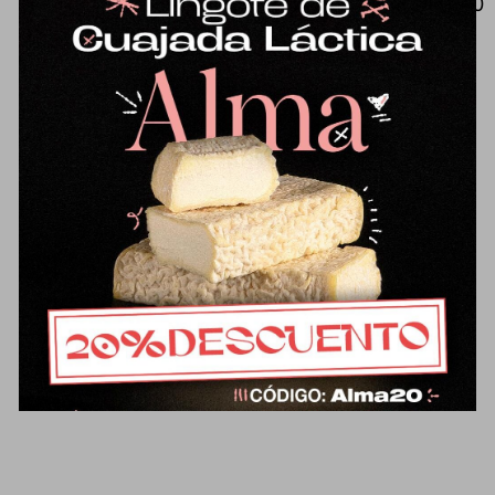
Mantequilla tradicional de oveja (500
g), de sabor muy diferente a lo que
estamos acostumbrados.
Ligeramente salada con flor de sal
de Parque Natural bahía de Cádiz.
Un placer para untar en el pan o
para usar en recetas de cocina o
repostería. Elaborada/o con leche
pasteurizada.
Ficha técnica del
producto