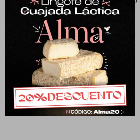
Mantequilla tradicional de oveja (500
g), de sabor muy diferente a lo que
estamos acostumbrados.
Ligeramente salada con flor de sal
de Parque Natural bahía de Cádiz.
Un placer para untar en el pan o
para usar en recetas de cocina o
repostería. Elaborada/o con leche
pasteurizada.
Ficha técnica del
producto