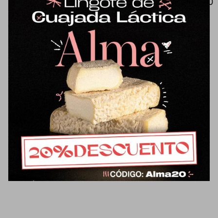
Mantequilla tradicional de oveja (500
g), de sabor muy diferente a lo que
estamos acostumbrados.
Ligeramente salada con flor de sal
de Parque Natural bahía de Cádiz.
Un placer para untar en el pan o
para usar en recetas de cocina o
repostería. Elaborada/o con leche
pasteurizada.
Ficha técnica del
producto