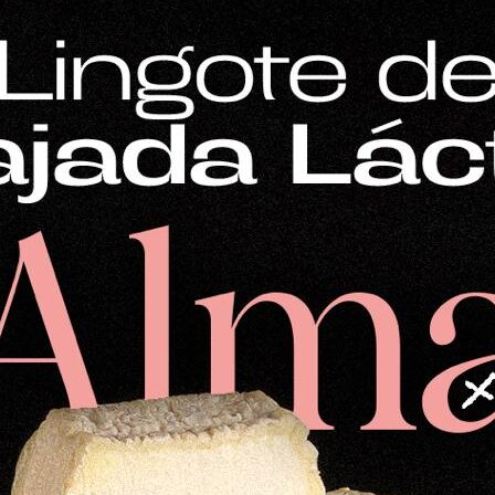
Mostrar
24 productos
Mantequilla
16,87
€
Mantequilla tradicional de oveja (500 g), de sabor m
acostumbrados. Ligeramente salada con flor de sal 
Cádiz. Un placer para untar en el pan o para usar en