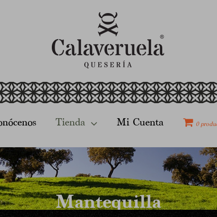
onócenos
Tienda
Mi Cuenta
0 produ
Mantequilla