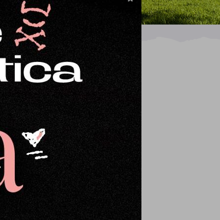
uy diferente a lo que estamos
de Parque Natural bahía de
 recetas de cocina o repostería.