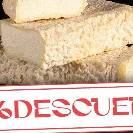
Elaborada/o con leche pasteurizada.
Ficha técnica d
CONTACTO
Mercado municipal de Abastos
de Fuente Obejuna, Córdoba
info@calaveruelaqueseria.com
618 530 555
Horario de atención en el puesto del Mercado: