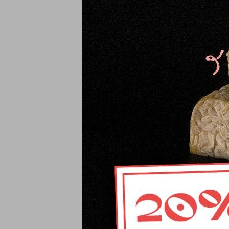
Mantequilla
16,87
€