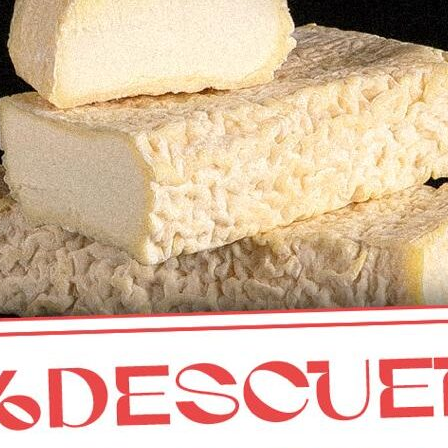
CONTACTO
Mercado municipal de Abastos
de Fuente Obejuna, Córdoba
info@calaveruelaqueseria.com