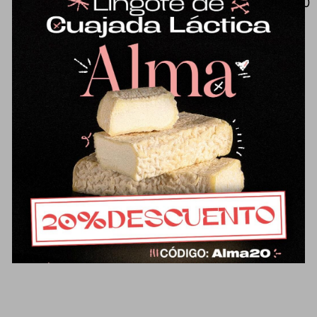
Mantequilla tradicional de oveja (500
g), de sabor muy diferente a lo que
estamos acostumbrados.
Ligeramente salada con flor de sal
de Parque Natural bahía de Cádiz.
Un placer para untar en el pan o
para usar en recetas de cocina o
repostería. Elaborada/o con leche
pasteurizada.
Ficha técnica del
producto