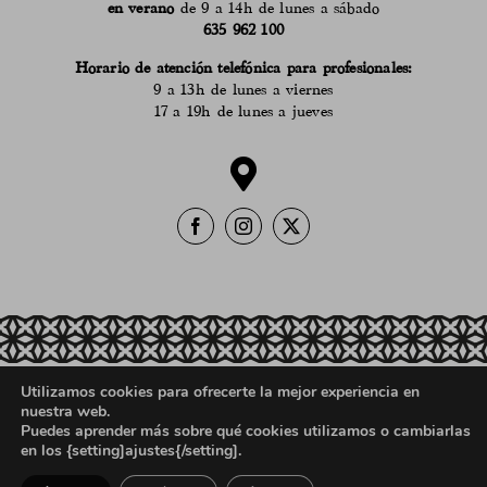
en verano
de 9 a 14h de lunes a sábado
635 962 100
Horario de atención telefónica para profesionales:
9 a 13h de lunes a viernes
17 a 19h de lunes a jueves
Utilizamos cookies para ofrecerte la mejor experiencia en
Política de ventas, devoluciones y reembolsos
nuestra web.
Aviso Legal
Política de Privacidad
Puedes aprender más sobre qué cookies utilizamos o cambiarlas
en los {setting]ajustes{/setting].
Registro Sanitario
Política de Cookies