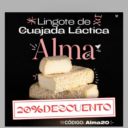
Medio queso de oveja-cuajo vegetal
32,47
€