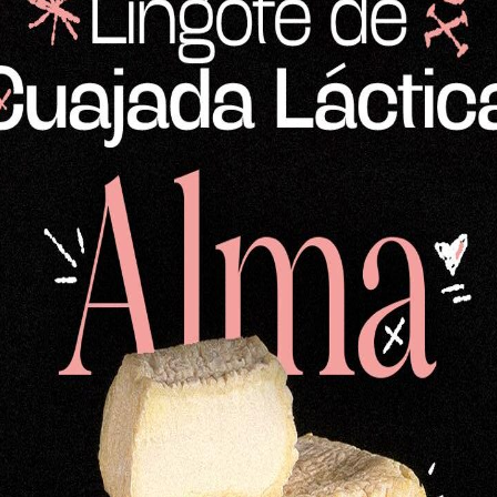
Queso semicurado de oveja
M
58,84
€
ja
Medio queso de oveja-
cuajo vegetal