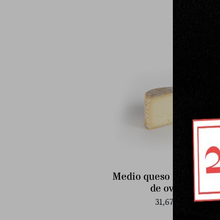
Medio queso semicura
de oveja
31,67
€