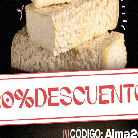
32,47
€
do
Cuarto de queso azul de
oveja
27,96
€