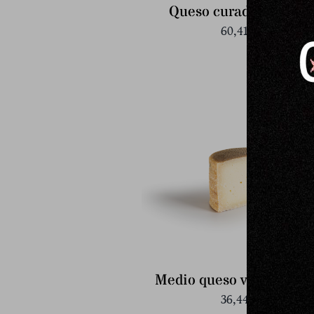
Queso curado de oveja
60,41
€
Medio queso viejo de ove
36,44
€