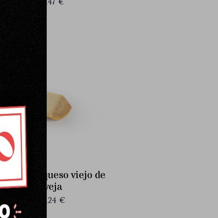
32,47
€
Cuarto de queso viejo de
oveja
20,24
€