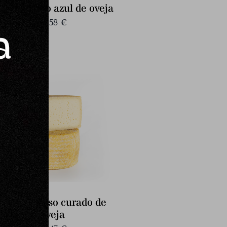
edio queso azul de oveja
51,58
€
Medio queso curado de
oveja