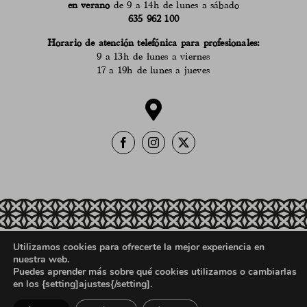
en verano
de 9 a 14h de lunes a sábado
635 962 100
Horario de atención telefónica para profesionales:
9 a 13h de lunes a viernes
17 a 19h de lunes a jueves
Utilizamos cookies para ofrecerte la mejor experiencia en
Política de ventas, devoluciones y reembolsos
nuestra web.
Aviso Legal
Política de Privacidad
Puedes aprender más sobre qué cookies utilizamos o cambiarlas
en los {setting]ajustes{/setting].
Registro Sanitario
Política de Cookies