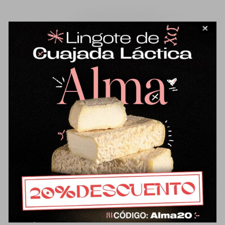
Medio queso de oveja-cuajo vegetal
32,47
€