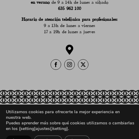
en verano
de 9 a 14h de lunes a sábado
635 962 100
Horario de atención telefónica para profesionales:
9 a 13h de lunes a viernes
17 a 19h de lunes a jueves
Utilizamos cookies para ofrecerte la mejor experiencia en
Política de ventas, devoluciones y reembolsos
nuestra web.
Aviso Legal
Política de Privacidad
Puedes aprender más sobre qué cookies utilizamos o cambiarlas
en los {setting]ajustes{/setting].
Registro Sanitario
Política de Cookies