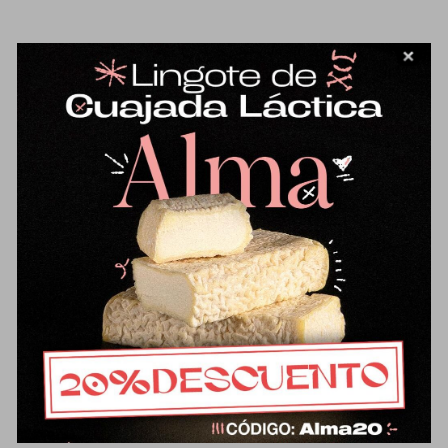
Medio queso viejo de oveja
36,44
€