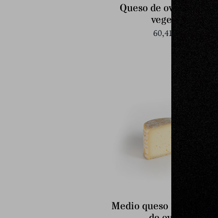
Queso de oveja-cuajo
vegetal
60,41
€
Medio queso semicura