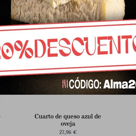
semicurado de oveja
17,81
€
e
Cuarto de queso azul de
oveja
27,96
€