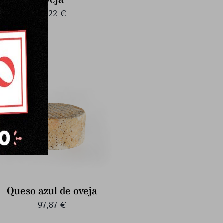
oveja
18,22
€
Queso azul de oveja
97,87
€