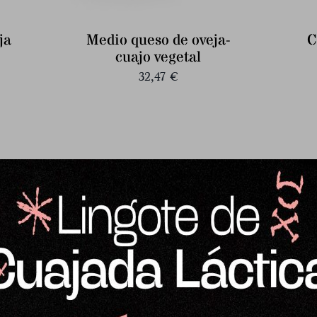
ja
Medio queso de oveja-
C
cuajo vegetal
32,47
€