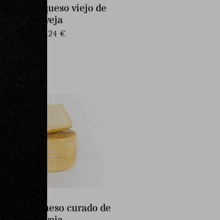
Cuarto de queso viejo de
oveja
20,24
€
uarto de queso curado de