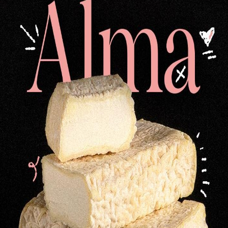
Medio queso viejo de oveja
36,44
€
do
Cuarto de queso
C