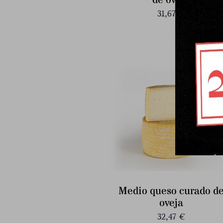
de oveja
31,67
€
Medio queso curado d
oveja
32,47
€