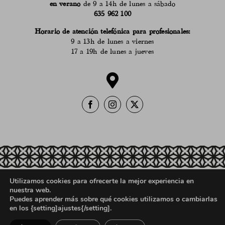
en verano
de 9 a 14h de lunes a sábado
635 962 100
Horario de atención telefónica para profesionales:
9 a 13h de lunes a viernes
17 a 19h de lunes a jueves
Utilizamos cookies para ofrecerte la mejor experiencia en
Política de ventas, devoluciones y reembolsos
nuestra web.
Aviso Legal
Política de Privacidad
Puedes aprender más sobre qué cookies utilizamos o cambiarlas
en los {setting]ajustes{/setting].
Registro Sanitario
Política de Cookies