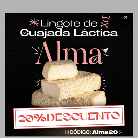
Medio queso viejo de oveja
36,44
€