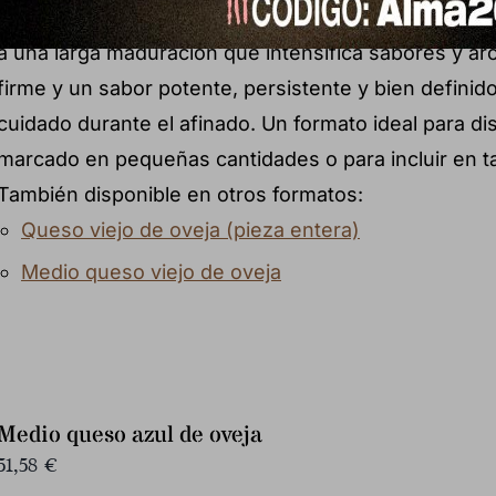
Formato aprox.: 450 g Queso viejo elaborado con le
a una larga maduración que intensifica sabores y a
firme y un sabor potente, persistente y bien definido
cuidado durante el afinado. Un formato ideal para di
marcado en pequeñas cantidades o para incluir en t
También disponible en otros formatos:
Queso viejo de oveja (pieza entera)
Medio queso viejo de oveja
Medio queso azul de oveja
51,58
€