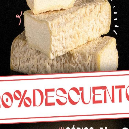
meses. Un queso suave y equilibrado, con matices 
agradable y fácil de disfrutar. Elaborado con leche 
pesar de su juventud ya deja ver sus raíces campera
consumo diario o para quienes buscan un queso tie
También disponible en otros formatos:
Queso semicurado de oveja (pieza entera)
Medio queso semicurado de oveja
Ficha técnica del producto
Cuarto de queso viejo de oveja
20,24
€