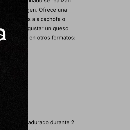
rante su afinado se realizan
 de oliva virgen. Ofrece una
os vegetales a alcachofa o
deal para degustar un queso
 disponible en otros formatos:
prensada, madurado durante 2