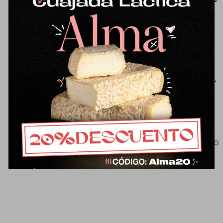
alcachofa o espárrago propios del
cuajo vegetal. Un formato cómodo
para disfrutar de una receta
tradicional del Valle de los
Pedroches, con carácter y tradición.
También disponible en otros
formatos:
Queso de oveja-cuajo vegetal
Cuarto de queso de oveja-cuajo
vegetal