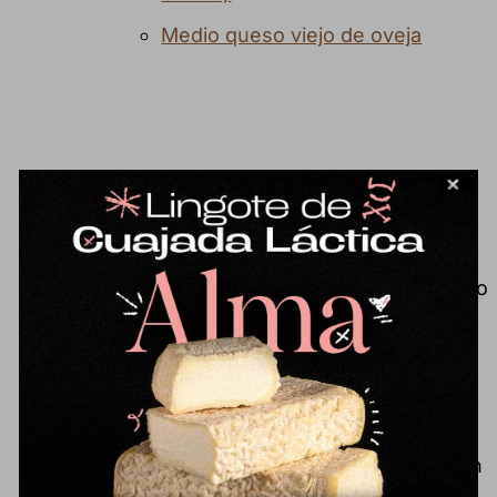
Medio queso viejo de oveja
Queso curado de oveja
60,41
€
Formato aprox.: 1,9 kg Queso curado
elaborado con leche cruda de oveja
y madurado durante más de 4
meses. De textura firme y sabor
equilibrado, con aromas a campo y
heno propios del pastoreo. También