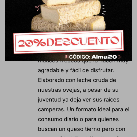
17,81
€
Formato aprox.: 550 g Queso
semicurado de pasta prensada,
madurado durante 2 meses. Un
queso suave y equilibrado, con
matices frescos que lo hacen muy
agradable y fácil de disfrutar.
Elaborado con leche cruda de
nuestras ovejas, a pesar de su
juventud ya deja ver sus raíces
camperas. Un formato ideal para el
consumo diario o para quienes
buscan un queso tierno pero con