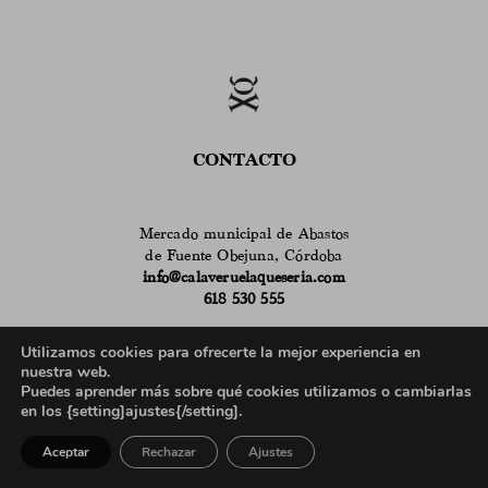
CONTACTO
Mercado municipal de Abastos
de Fuente Obejuna, Córdoba
info@calaveruelaqueseria.com
618 530 555
Horario de atención en el puesto del Mercado:
Utilizamos cookies para ofrecerte la mejor experiencia en
9 a 14h de martes a sábado
nuestra web.
en verano
de 9 a 14h de lunes a sábado
Puedes aprender más sobre qué cookies utilizamos o cambiarlas
635 962 100
en los {setting]ajustes{/setting].
Horario de atención telefónica para profesionales:
Aceptar
Rechazar
Ajustes
9 a 13h de lunes a viernes
17 a 19h de lunes a jueves