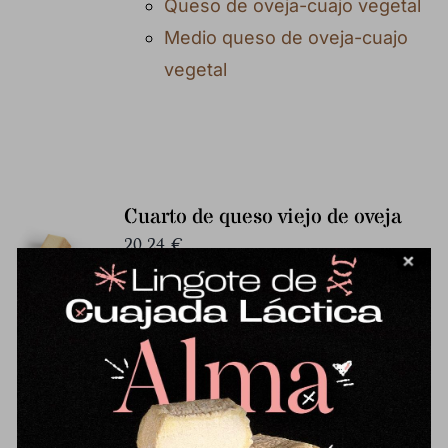
Queso de oveja-cuajo vegetal
Medio queso de oveja-cuajo
vegetal
Cuarto de queso viejo de oveja
20,24
€
Formato aprox.: 450 g Queso viejo
elaborado con leche cruda de oveja
y sometido a una larga maduración
que intensifica sabores y aromas.
Presenta una textura firme y un