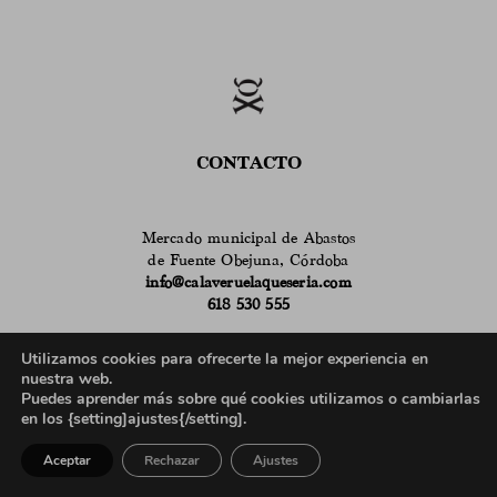
CONTACTO
Mercado municipal de Abastos
de Fuente Obejuna, Córdoba
info@calaveruelaqueseria.com
618 530 555
Horario de atención en el puesto del Mercado:
Utilizamos cookies para ofrecerte la mejor experiencia en
9 a 14h de martes a sábado
nuestra web.
en verano
de 9 a 14h de lunes a sábado
Puedes aprender más sobre qué cookies utilizamos o cambiarlas
635 962 100
en los {setting]ajustes{/setting].
Horario de atención telefónica para profesionales:
Aceptar
Rechazar
Ajustes
9 a 13h de lunes a viernes
17 a 19h de lunes a jueves