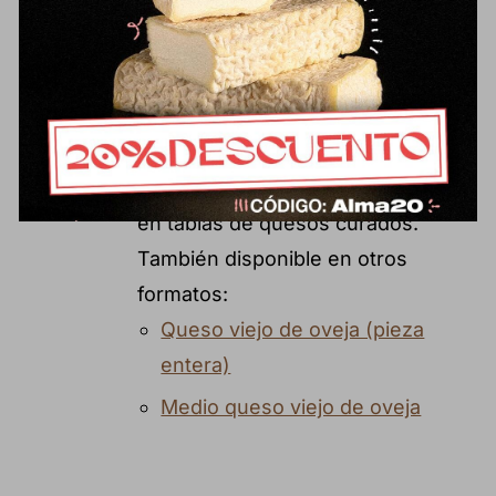
sabor potente, persistente y bien
definido, resultado del tiempo y del
cuidado durante el afinado. Un
formato ideal para disfrutar de un
queso de carácter marcado en
pequeñas cantidades o para incluir
en tablas de quesos curados.
También disponible en otros
formatos:
Queso viejo de oveja (pieza
entera)
Medio queso viejo de oveja