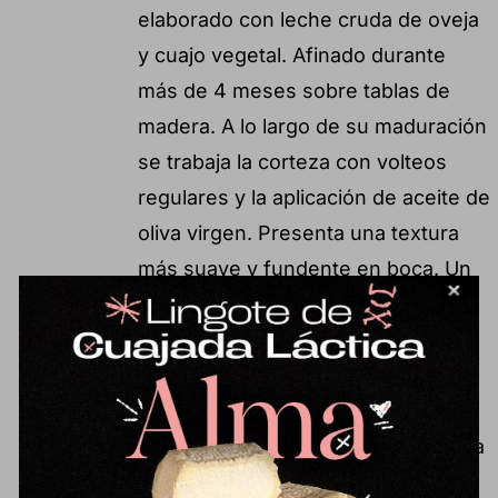
elaborado con leche cruda de oveja
y cuajo vegetal. Afinado durante
más de 4 meses sobre tablas de
madera. A lo largo de su maduración
se trabaja la corteza con volteos
regulares y la aplicación de aceite de
oliva virgen. Presenta una textura
más suave y fundente en boca. Un
sabor armonioso, limpio y bien
integrado, con aromas que evocan
el campo y el heno, reflejo del
pastoreo. Como particularidad,
encontramos recuerdos botánicos a
alcachofa o espárrago propios del