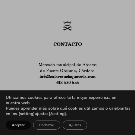
CONTACTO
Mercado municipal de Abastos
de Fuente Obejuna, Córdoba
info@calaveruelaqueseria.com
618 530 555
Horario de atención en el puesto del Mercado:
Utilizamos cookies para ofrecerte la mejor experiencia en
9 a 14h de martes a sábado
nuestra web.
en verano
de 9 a 14h de lunes a sábado
Puedes aprender más sobre qué cookies utilizamos o cambiarlas
635 962 100
en los {setting]ajustes{/setting].
Horario de atención telefónica para profesionales:
Aceptar
Rechazar
Ajustes
9 a 13h de lunes a viernes
17 a 19h de lunes a jueves