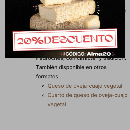
pastoreo. Como particularidad,
encontramos recuerdos botánicos a
alcachofa o espárrago propios del
cuajo vegetal. Un formato cómodo
para disfrutar de una receta
tradicional del Valle de los
Pedroches, con carácter y tradición.
También disponible en otros
formatos:
Queso de oveja-cuajo vegetal
Cuarto de queso de oveja-cuajo
vegetal