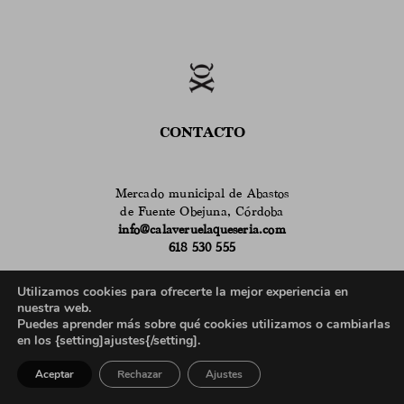
CONTACTO
Mercado municipal de Abastos
de Fuente Obejuna, Córdoba
info@calaveruelaqueseria.com
618 530 555
Horario de atención en el puesto del Mercado:
Utilizamos cookies para ofrecerte la mejor experiencia en
9 a 14h de martes a sábado
nuestra web.
en verano
de 9 a 14h de lunes a sábado
Puedes aprender más sobre qué cookies utilizamos o cambiarlas
635 962 100
en los {setting]ajustes{/setting].
Horario de atención telefónica para profesionales:
Aceptar
Rechazar
Ajustes
9 a 13h de lunes a viernes
17 a 19h de lunes a jueves