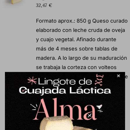
32,47
€
Formato aprox.: 850 g Queso curado
elaborado con leche cruda de oveja
y cuajo vegetal. Afinado durante
más de 4 meses sobre tablas de
madera. A lo largo de su maduración
se trabaja la corteza con volteos
regulares y la aplicación de aceite de
oliva virgen. Presenta una textura
más suave y fundente en boca. Un
sabor armonioso, limpio y bien
integrado, con aromas que evocan
el campo y el heno, reflejo del