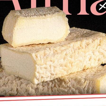
AÑAD
Envío refrigerado gratuito
por l
Transportamos los productos fr
garantizar su calidad desde el or
Otros clientes han comprado: