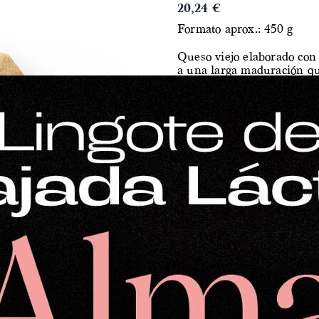
20,24
€
Formato aprox.: 450 g
Queso viejo elaborado con 
a una larga maduración qu
Presenta una textura firme
y bien definido, resultado
el afinado.
Un formato ideal para disf
marcado en pequeñas canti
de quesos curados.
También disponible en otr
Queso viejo de oveja (pi
Medio queso viejo de ov