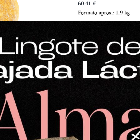
60,41
€
Formato aprox.: 1,9 kg
Queso curado elaborado co
madurado durante más de 
sabor equilibrado, con ar
pastoreo.
También disponible en otr
Medio queso curado de 
Cuarto de queso curado
AÑAD