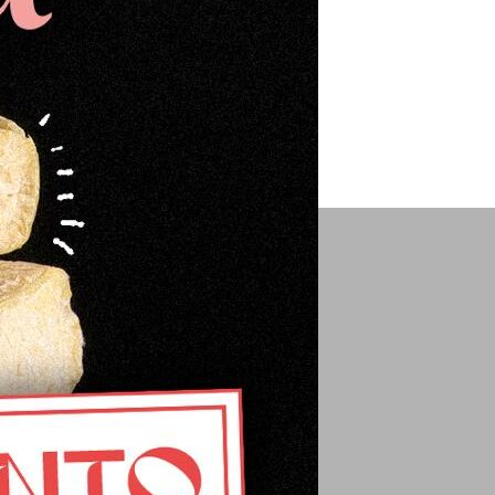
a compra de
4 o más productos.
escos a temperatura controlada para
igen hasta su destino.