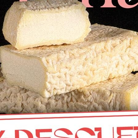
Envío refrigerado gratuito
por l
Transportamos los productos fr
garantizar su calidad desde el or
Otros clientes han comprado: