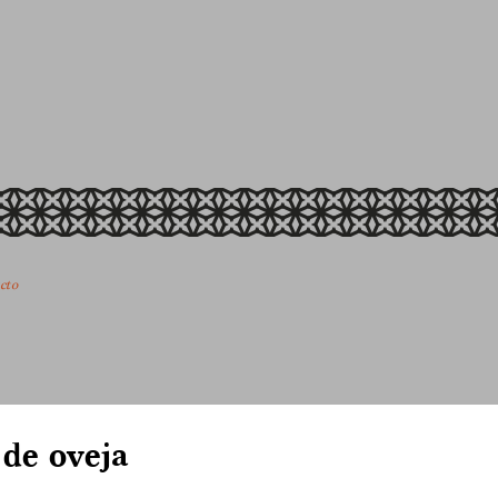
cto
de oveja