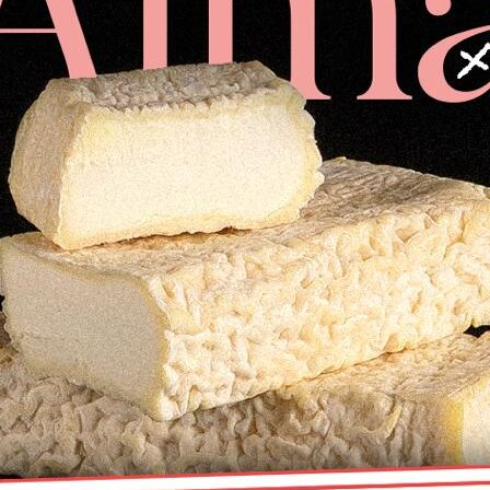
AÑAD
Envío refrigerado gratuito
por l
Transportamos los productos fr
garantizar su calidad desde el or
Otros clientes han comprado: