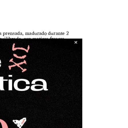
a prensada, madurado durante 2
uilibrado, con matices frescos
e al paladar.
de nuestras ovejas, pese a su
sa su carácter campero. Un
para un consumo habitual,
rsonalidad.
os formatos:
ja (pieza entera)
rado de oveja