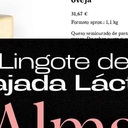
oveja
31,67
€
Formato aprox.: 1,1 kg
Queso semicurado de past
meses. De sabor suave y eq
que lo hacen muy agradabl
Elaborado con leche cruda 
corta maduración ya expre
formato intermedio ideal 
manteniendo frescura y pe
También disponible en otr
Queso semicurado de ove
Cuarto de queso semicu
Ficha técnica del producto