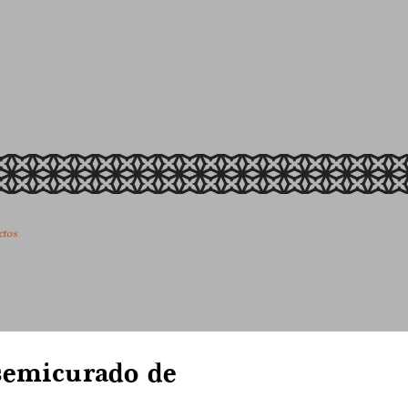
ctos
semicurado de