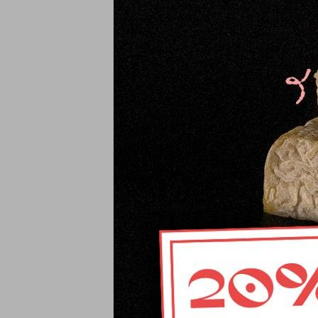
Mantequilla
16,87
€