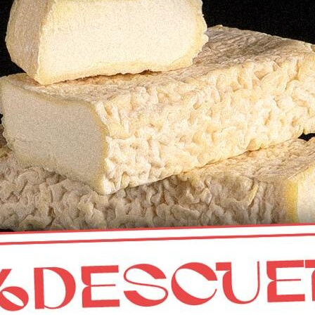
Yogur natural de oveja
750ml
9,96
€
CONTACTO
Mercado municipal de Abastos