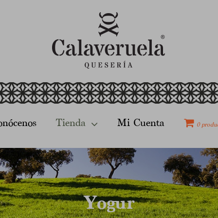
onócenos
Tienda
Mi Cuenta
0 produ
Yogur