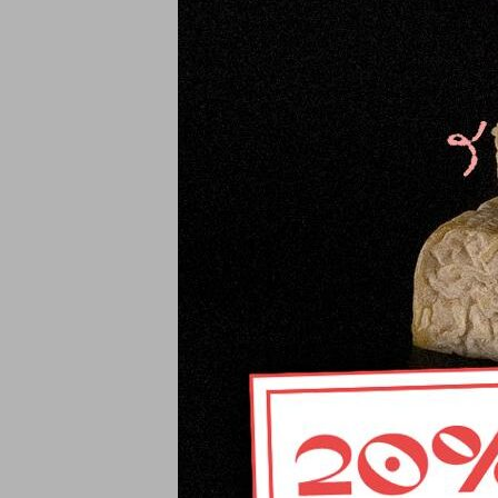
Yogur natural de oveja
330ml
6,95
€