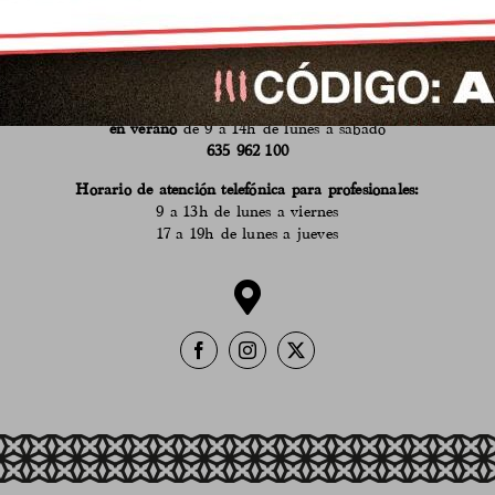
de Fuente Obejuna, Córdoba
info@calaveruelaqueseria.com
618 530 555
Horario de atención en el puesto del Mercado:
9 a 14h de martes a sábado
en verano
de 9 a 14h de lunes a sábado
635 962 100
Horario de atención telefónica para profesionales:
9 a 13h de lunes a viernes
17 a 19h de lunes a jueves