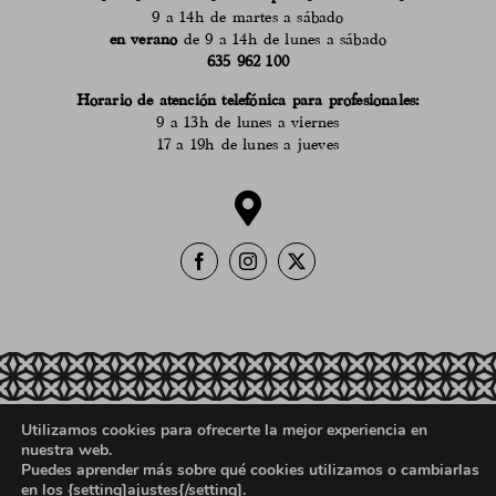
9 a 14h de martes a sábado
en verano
de 9 a 14h de lunes a sábado
635 962 100
Horario de atención telefónica para profesionales:
9 a 13h de lunes a viernes
17 a 19h de lunes a jueves
Utilizamos cookies para ofrecerte la mejor experiencia en
Política de ventas, devoluciones y reembolsos
nuestra web.
Aviso Legal
Política de Privacidad
Puedes aprender más sobre qué cookies utilizamos o cambiarlas
en los {setting]ajustes{/setting].