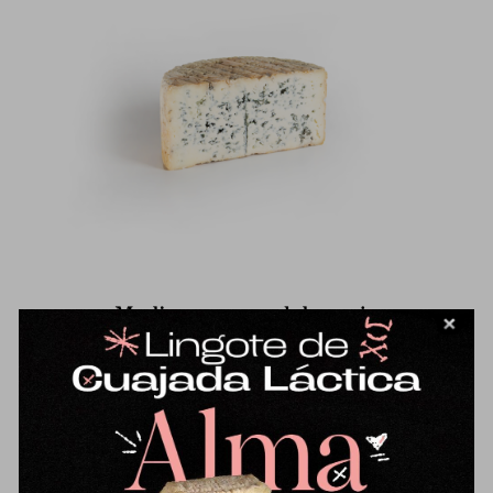
Medio queso azul de oveja
51,58
€