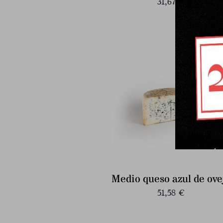
31,67
€
Medio queso azul de ove
51,58
€