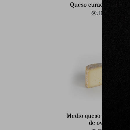
Queso curado de oveja
60,41
€
Medio queso semicura
de oveja