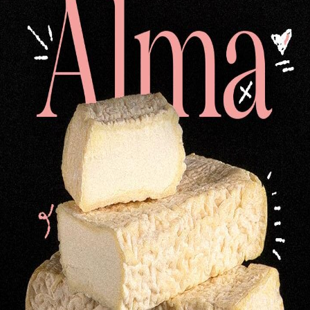
Queso azul de oveja
M
97,87
€
do
Medio queso de oveja-
cuajo vegetal