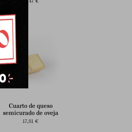
32,47
€
Cuarto de queso
semicurado de oveja
17,81
€