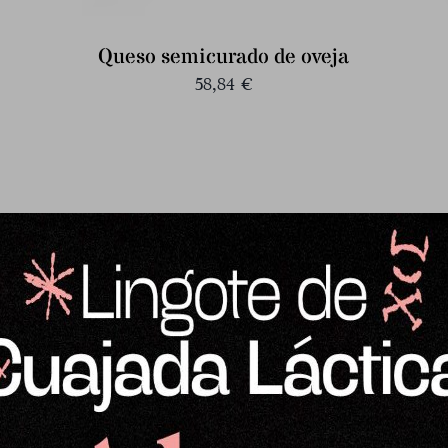
Queso semicurado de oveja
58,84
€