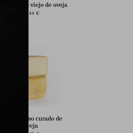
edio queso viejo de oveja
36,44
€
Medio queso curado de
oveja