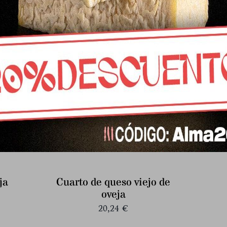
32,47
€
ja
Cuarto de queso viejo de
oveja
20,24
€