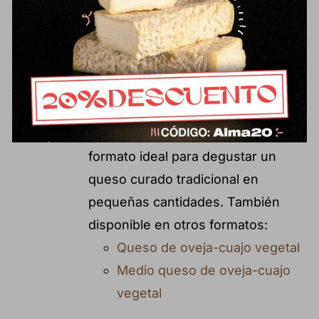
volteos periódicos y se trabaja la
corteza con aceite de oliva virgen.
Ofrece una textura más suave y
fundente en boca, con recuerdos
vegetales a alcachofa o espárrago
por el uso de cuajo vegetal. Un
formato ideal para degustar un
queso curado tradicional en
pequeñas cantidades. También
disponible en otros formatos:
Queso de oveja-cuajo vegetal
Medio queso de oveja-cuajo
vegetal