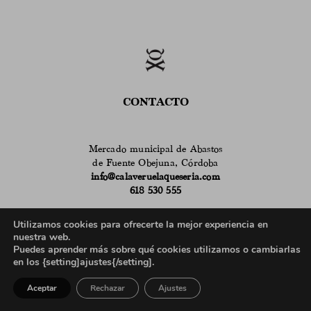
CONTACTO
Mercado municipal de Abastos
de Fuente Obejuna, Córdoba
info@calaveruelaqueseria.com
618 530 555
Horario de atención en el puesto del Mercado:
Utilizamos cookies para ofrecerte la mejor experiencia en
9 a 14h de martes a sábado
nuestra web.
en verano
de 9 a 14h de lunes a sábado
Puedes aprender más sobre qué cookies utilizamos o cambiarlas
635 962 100
en los {setting]ajustes{/setting].
Horario de atención telefónica para profesionales:
Aceptar
Rechazar
Ajustes
9 a 13h de lunes a viernes
17 a 19h de lunes a jueves