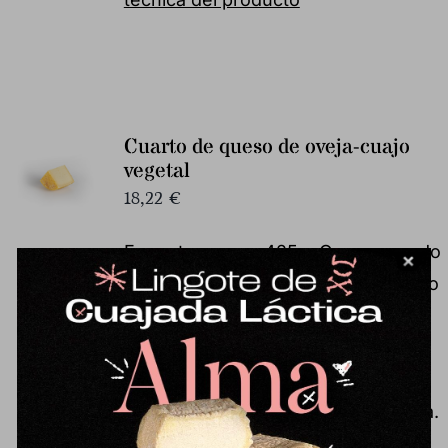
Cuarto de queso de oveja-cuajo
vegetal
18,22
€
Formato aprox.: 425 g Queso curado
de leche cruda de oveja de pastoreo
y cuajo vegetal siguiendo la receta
tradicional del Valle de los
Pedroches. Madurado durante más
de 4 meses sobre tablas de madera.
Durante su afinado se realizan