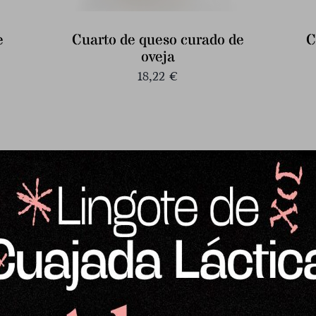
e
Cuarto de queso curado de
C
oveja
18,22
€