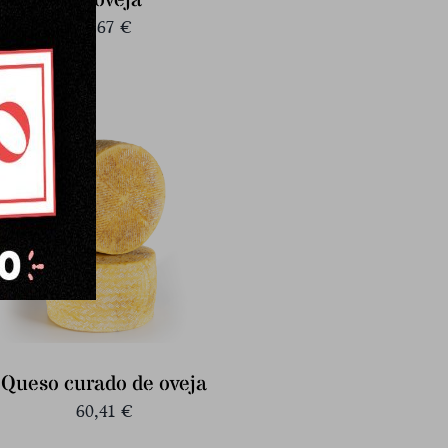
de oveja
31,67
€
Queso curado de oveja
60,41
€