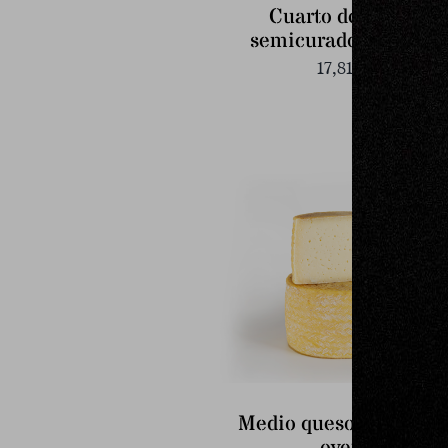
Cuarto de queso
semicurado de oveja
17,81
€
Medio queso curado d