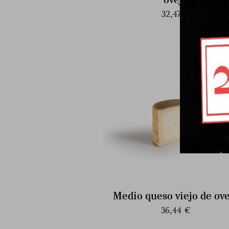
oveja
32,47
€
Medio queso viejo de ove
36,44
€