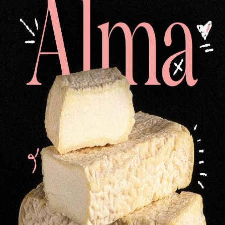
Cuarto de queso viejo de
M
oveja
20,24
€
e
Medio queso de oveja-
M