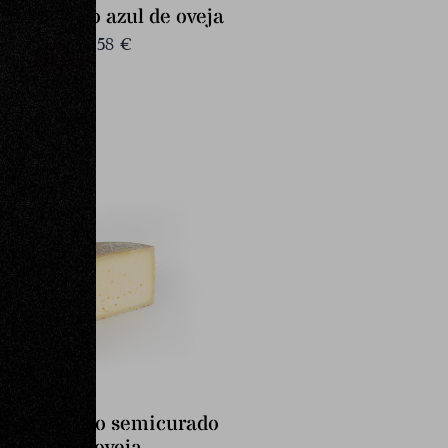
edio queso azul de oveja
51,58
€
edio queso semicurado