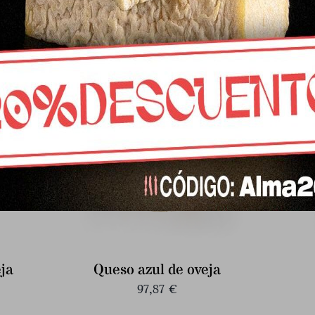
cuajo vegetal
32,47
€
ja
Queso azul de oveja
97,87
€