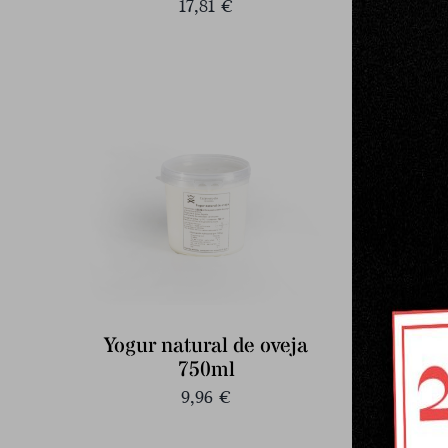
17,81
€
Yogur natural de oveja
750ml
9,96
€