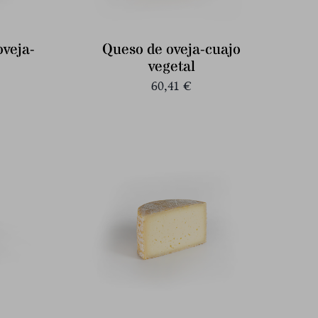
oveja-
Queso de oveja-cuajo
vegetal
60,41
€