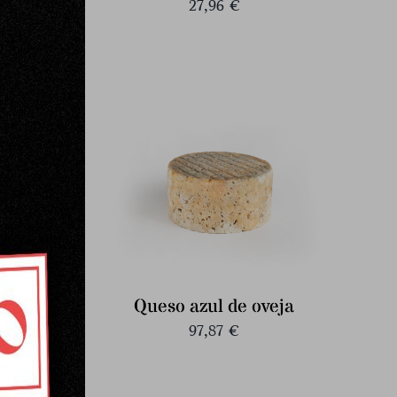
27,96
€
te de
Queso azul de oveja
a
97,87
€