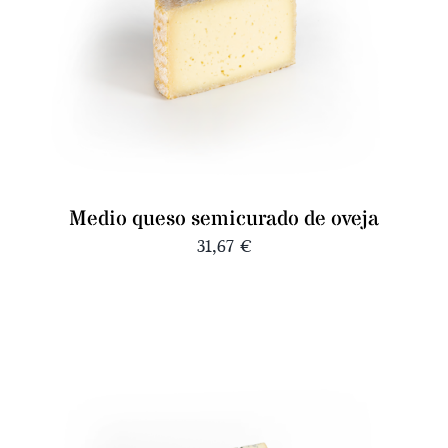
Medio queso semicurado de oveja
31,67
€